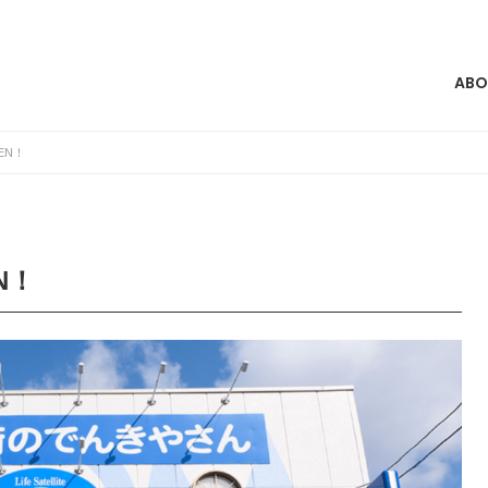
ABO
EN！
N！