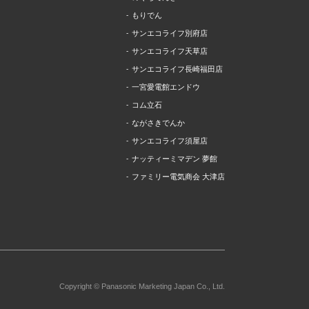
もりでん
サンエコライフ別府店
サンエコライフ天草店
サンエコライフ長崎福田店
一宮愛電館エンドウ
コム立石
ながさきでんか
サンエコライフ須屋店
ナッティーミマデン 夢館
ファミリー電気商会 大津店
Copyright © Panasonic Marketing Japan Co., Ltd.