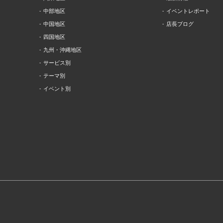
中部地区
イベントレポート
中国地区
店長ブログ
四国地区
九州・沖縄地区
サービス別
テーマ別
イベント別