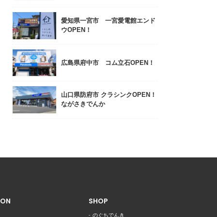
愛知県一宮市 一宮愛電館エンド
ウOPEN！
広島県府中市 コム立石OPEN！
山口県防府市 クラシンクOPEN！
ながさきでんか
ION
SHOP
のぐちでんき