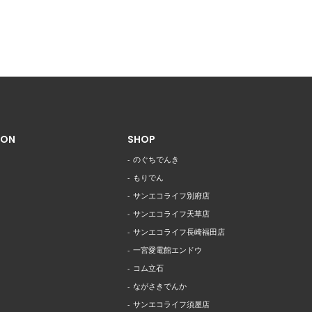
ION
SHOP
のぐちでんき
もりでん
サンエコライフ別府店
サンエコライフ天草店
サンエコライフ長崎福田店
一宮愛電館エンドウ
コム立石
ながさきでんか
サンエコライフ須屋店