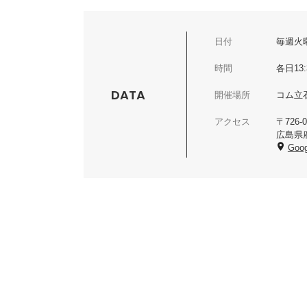
日付
毎週火
時間
各日13:
DATA
開催場所
コム立
アクセス
〒726-0
広島県府
Goog