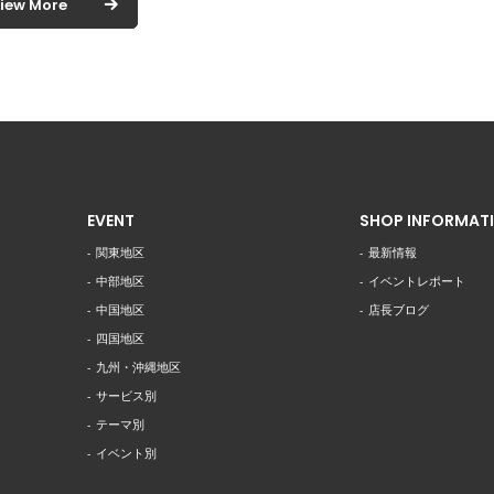
iew More
EVENT
SHOP INFORMAT
関東地区
最新情報
中部地区
イベントレポート
中国地区
店長ブログ
四国地区
九州・沖縄地区
サービス別
テーマ別
イベント別